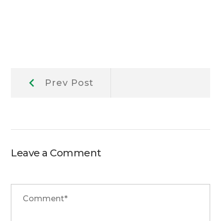
Berichtnavigatie
Prev
Prev Post
Post:
Leave a Comment