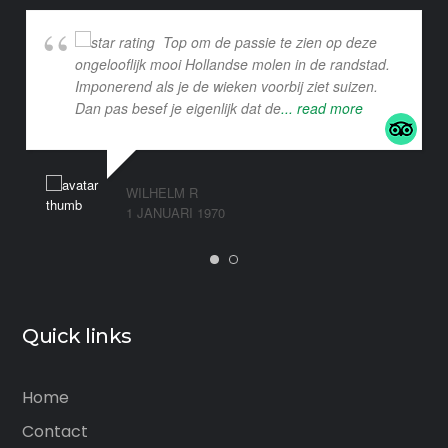
Top om de passie te zien op deze
ongelooflijk mooi Hollandse molen in de randstad.
Imponerend als je de wieken voorbij ziet suizen.
Dan pas besef je eigenlijk dat de
... read more
WILHELM R
1 JANUARI 1970
Quick links
Home
Contact