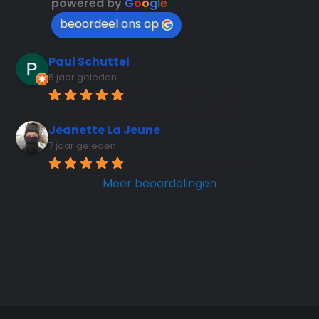
powered by
G
o
o
g
l
e
beoordeel ons op
Paul Schuttel
5 jaar geleden
Glad the mill is open, 
unfortunately no guided tours now
Jeanette La Jeune
7 jaar geleden
Beautiful Dutch picture.
Meer beoordelingen