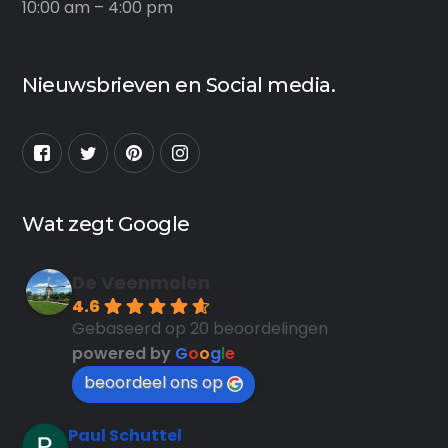
10:00 am – 4:00 pm
Nieuwsbrieven en Social media.
Wat zegt Google
De Veenmolen
4.6
Gebaseerd op 20 beoordelingen
powered by
G
o
o
g
l
e
beoordeel ons op
Paul Schuttel