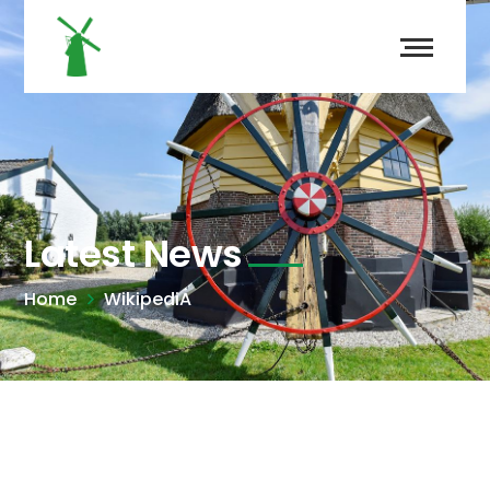
Latest News
Home
WikipediA