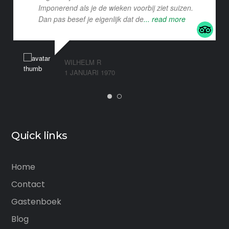
Imponerend als je de wieken voorbij ziet suizen.
Dan pas besef je eigenlijk dat de
... read more
WILHELM R
1 JANUARI 1970
Quick links
Home
Contact
Gastenboek
Blog