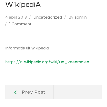
WikipediA
4 april 2019
Uncategorized
By
admin
1 Comment
Informatie uit wikipedia.
https://nl.wikipedia.org/wiki/De_Veenmolen
Berichtnavigatie
Prev
Prev Post
Post: