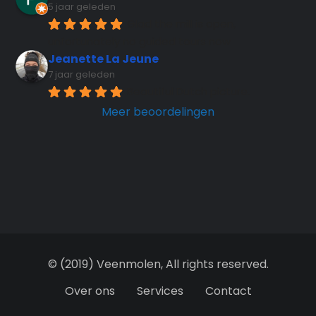
5 jaar geleden
Glad the mill is open, 
unfortunately no guided tours now
Jeanette La Jeune
7 jaar geleden
Beautiful Dutch picture.
Meer beoordelingen
© (2019) Veenmolen, All rights reserved.
Over ons
Services
Contact