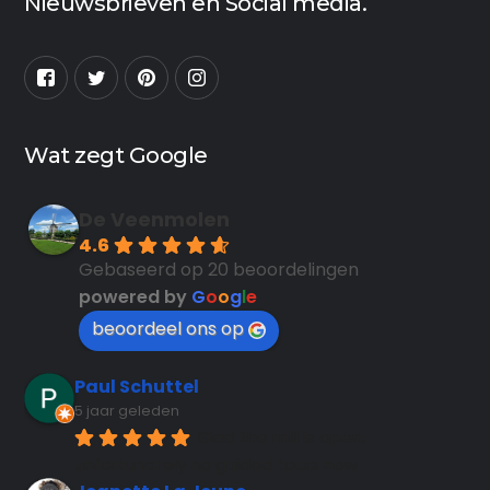
Nieuwsbrieven en Social media.
Wat zegt Google
De Veenmolen
4.6
Gebaseerd op 20 beoordelingen
powered by
G
o
o
g
l
e
beoordeel ons op
Paul Schuttel
5 jaar geleden
Glad the mill is open, 
unfortunately no guided tours now