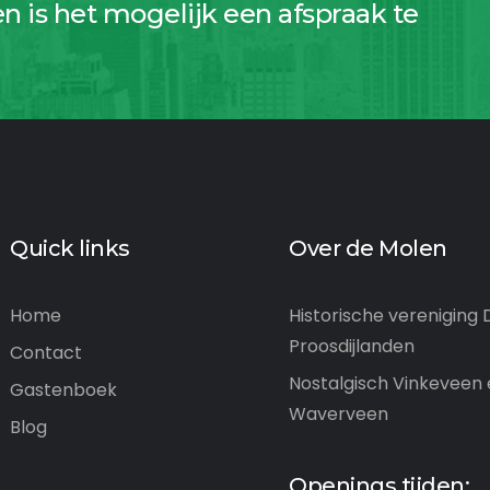
en is het mogelijk een afspraak te
Quick links
Over de Molen
Home
Historische vereniging 
Top om de passie te zien
Proosdijlanden
Contact
op deze ongelooflijk mooi Hollandse
Nostalgisch Vinkeveen
Gastenboek
molen in de randstad. Imponerend als je
Waverveen
de wieken voorbij ziet suizen. Dan pas
Blog
besef je eigenlijk dat de
... read more
Openings tijden: