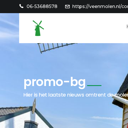
06-53688578
https://veenmolen.nl/co
promo-bg
Hier is het laatste nieuws omtrent de molen