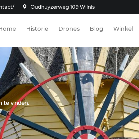
ntact/
Oudhuyzerweg 109 Wilnis
Home
Historie
Drones
Blog
Winkel
 te vinden.