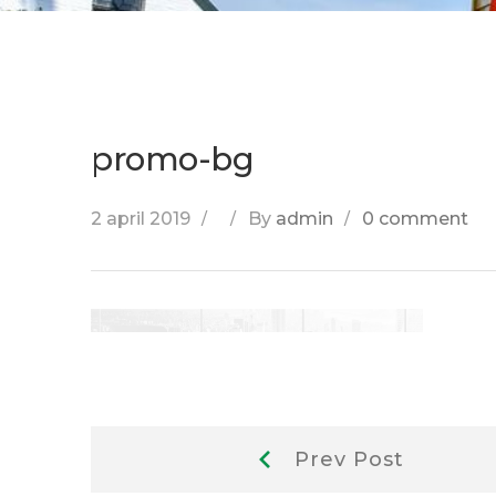
promo-bg
2 april 2019
By
admin
0 comment
Berichtnavigatie
Prev
Prev Post
Post: