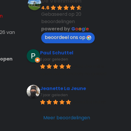
De Veenmolen
4.6
Gebaseerd op 20
en
beoordelingen
powered by
G
o
o
g
l
e
026 van
beoordeel ons op
Paul Schuttel
n open
5 jaar geleden
Glad the mill is 
open, unfortunately no guided 
tours now
Jeanette La Jeune
7 jaar geleden
Beautiful Dutch 
picture.
Meer beoordelingen