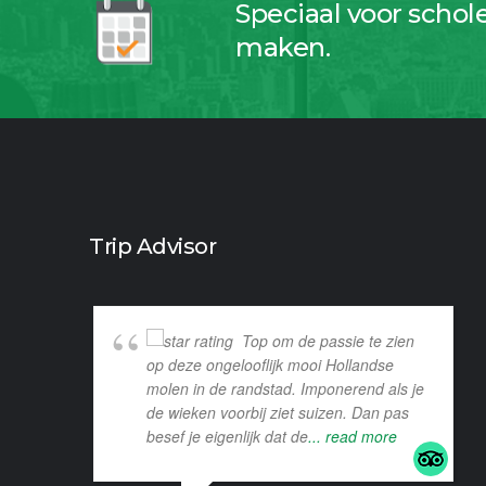
Speciaal voor schol
maken.
Trip Advisor
Top om de passie te zien
op deze ongelooflijk mooi Hollandse
molen in de randstad. Imponerend als je
de wieken voorbij ziet suizen. Dan pas
besef je eigenlijk dat de
... read more