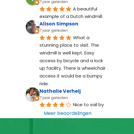
7 jaar geleden
A beautiful 
example of a Dutch windmill.
Alison Simpson
7 jaar geleden
What a 
stunning place to visit. The 
windmill is well kept. Easy 
access by bicycle and a lock 
up facility. There is wheelchair 
access it would be a bumpy 
ride.
Nathalie Verheij
7 jaar geleden
Nice to sail by
Meer beoordelingen