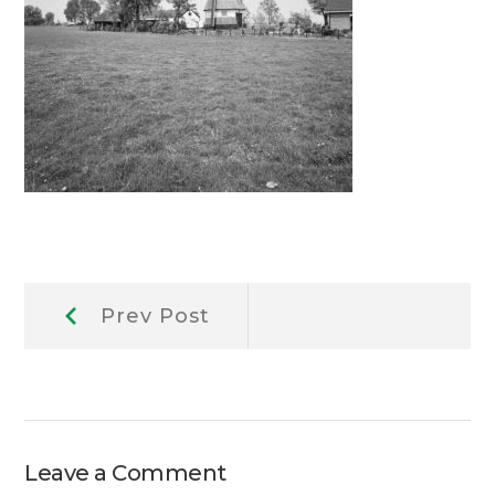
Berichtnavigatie
Prev
Prev Post
Post:
Leave a Comment