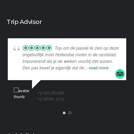
Trip Advisor
Top om de passie te zien op deze
ongelooflijk mooi Hollandse molen in de randstad.
Imponerend als je de wieken voorbij ziet suizen.
Dan pas besef je eigenlijk dat de
... read more
727WILHELMR
13 APRIL 2019