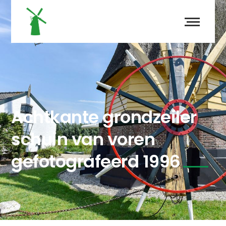
Achtkante grondzeiler
schuin van voren
gefotografeerd 1996