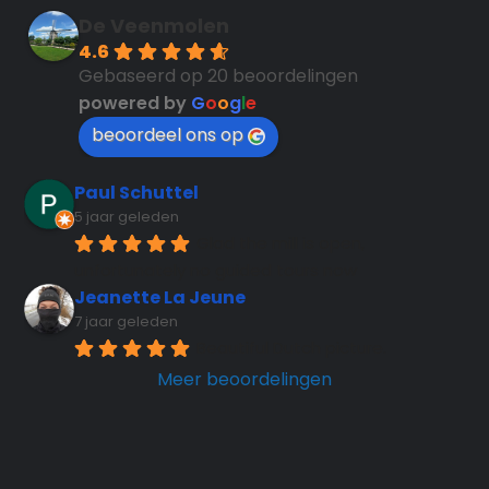
De Veenmolen
4.6
Gebaseerd op 20 beoordelingen
powered by
G
o
o
g
l
e
beoordeel ons op
Paul Schuttel
5 jaar geleden
Glad the mill is open, 
unfortunately no guided tours now
Jeanette La Jeune
7 jaar geleden
Beautiful Dutch picture.
Meer beoordelingen