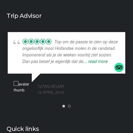
Trip Advisor
Top om de passie te zien op deze
ongelooflijk mooi Hollandse molen in de randstad.
Imponerend als je de wieken voorbij ziet suizen.
Dan pas besef je eigenlijk dat de
... read more
727WILHELMR
13 APRIL 2019
Quick links