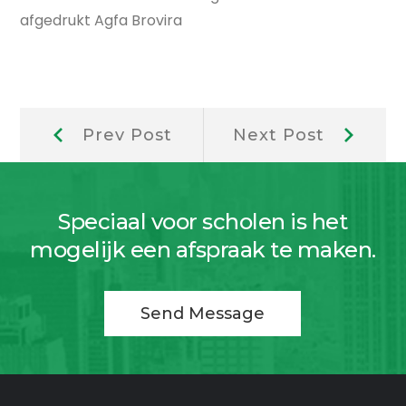
afgedrukt Agfa Brovira
Berichtnavigatie
Prev
Next
Prev Post
Next Post
Post:
Post:
Speciaal voor scholen is het
mogelijk een afspraak te maken.
Send Message