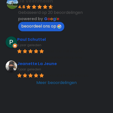
De Veenmolen
4.6
Gebaseerd op 20 beoordelingen
powered by
G
o
o
g
l
e
beoordeel ons op
Paul Schuttel
5 jaar geleden
Glad the mill is open, 
unfortunately no guided tours now
Jeanette La Jeune
7 jaar geleden
Beautiful Dutch picture.
Meer beoordelingen