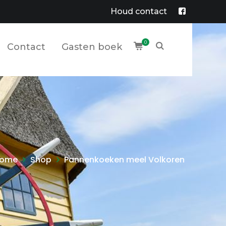
Houd contact
Facebook
Profile
0
Contact
Gasten boek
ome
Shop
Pannenkoeken meel Volkoren