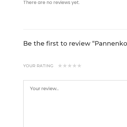
There are no reviews yet.
Be the first to review “Pannen
YOUR RATING
1
2
3 van
4 van de
5 van de 5
van
van
de 5
5
sterren
de
de 5
sterren
sterren
5
sterren
sterren