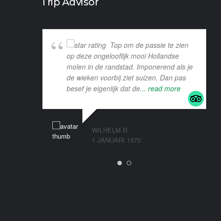
Trip Advisor
Top om de passie te zien
op deze ongelooflijk mooi Hollandse
molen in de randstad. Imponerend als je
de wieken voorbij ziet suizen. Dan pas
besef je eigenlijk dat de
... read more
WILHELM R
1 JANUARI 1970