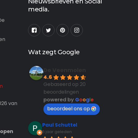
Nieuwsbrieven en Social
media.
De
 en
Wat zegt Google
De Veenmolen
4.6
Gebaseerd op 20
en
beoordelingen
powered by
G
o
o
g
l
e
026 van
beoordeel ons op
Paul Schuttel
n open
5 jaar geleden