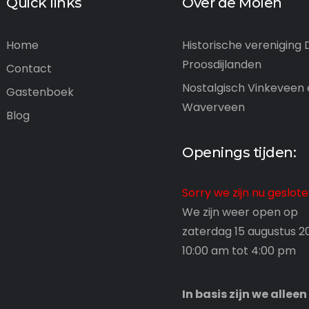
Quick links
Over de Molen
Home
Historische vereniging 
Top om de passie te
Proosdijlanden
Contact
zien op deze ongelooflijk mooi Hollandse
Nostalgisch Vinkeveen
Gastenboek
molen in de randstad. Imponerend als je
Waverveen
de wieken voorbij ziet suizen. Dan pas
Blog
besef je eigenlijk dat de
... read more
Openings tijden:
727WILHELMR
Sorry we zijn nu geslot
13 APRIL 2019
We zijn weer open op
zaterdag 15 augustus 2
10:00 am tot 4:00 pm
In basis zijn we allee