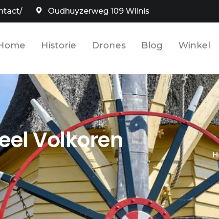
ntact/
Oudhuyzerweg 109 Wilnis
Home
Historie
Drones
Blog
Winkel
el Volkoren
H