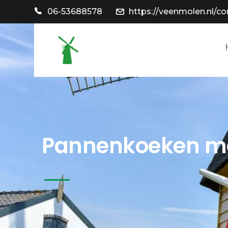
06-53688578
https://veenmolen.nl/co
Pannenkoeken me