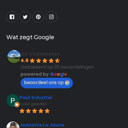
Wat zegt Google
De Veenmolen
4.6
Gebaseerd op 20 beoordelingen
powered by
G
o
o
g
l
e
beoordeel ons op
Paul Schuttel
5 jaar geleden
Glad the mill is open, 
unfortunately no guided tours now
Jeanette La Jeune