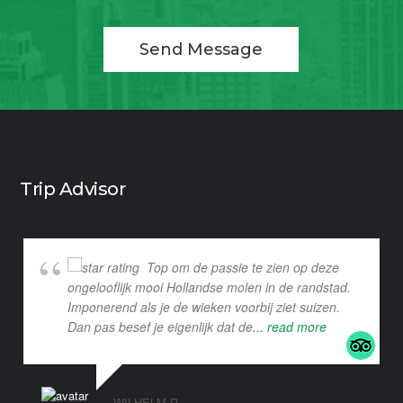
Send Message
Trip Advisor
Top om de passie te zien op deze
ongelooflijk mooi Hollandse molen in de randstad.
Imponerend als je de wieken voorbij ziet suizen.
Dan pas besef je eigenlijk dat de
... read more
WILHELM R