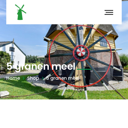
5 granen meel
Home
Shop
5 granen meel