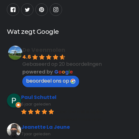
Wat zegt Google
De Veenmolen
4.6
Gebaseerd op 20 beoordelingen
powered by
G
o
o
g
l
e
beoordeel ons op
Paul Schuttel
5 jaar geleden
Glad the mill is open, 
unfortunately no guided tours now
Jeanette La Jeune
7 jaar geleden