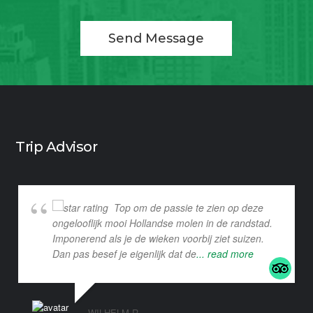
Send Message
Trip Advisor
Top om de passie te zien op deze
ongelooflijk mooi Hollandse molen in de randstad.
Imponerend als je de wieken voorbij ziet suizen.
Dan pas besef je eigenlijk dat de
... read more
WILHELM R