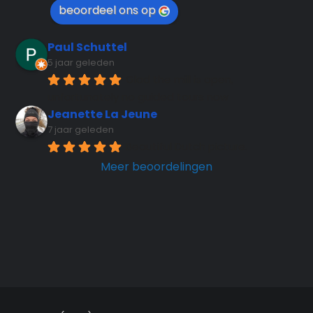
beoordeel ons op
Paul Schuttel
5 jaar geleden
Glad the mill is open, 
unfortunately no guided tours now
Jeanette La Jeune
7 jaar geleden
Beautiful Dutch picture.
Meer beoordelingen