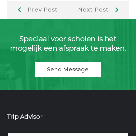
Berichtnavigatie
Prev
Next
Prev Post
Next Post
Post:
Post:
Speciaal voor scholen is het
mogelijk een afspraak te maken.
Send Message
Trip Advisor