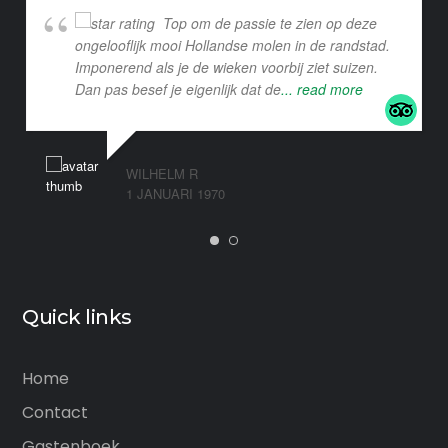
Top om de passie te zien op deze
ongelooflijk mooi Hollandse molen in de randstad.
Imponerend als je de wieken voorbij ziet suizen.
Dan pas besef je eigenlijk dat de
... read more
WILHELM R
1 JANUARI 1970
Quick links
Home
Contact
Gastenboek