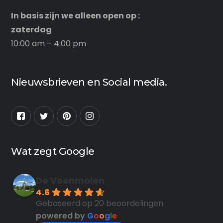
In basis zijn we alleen open op :
zaterdag
10:00 am – 4:00 pm
Nieuwsbrieven en Social media.
Wat zegt Google
De Veenmolen
4.6
Gebaseerd op 20 beoordelingen
powered by
G
o
o
g
l
e