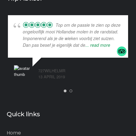
Top om de passie te zien op deze
ongelooflijk mooi Hollandse molen in de randstad.
Imponerend als je de wieken voorbij ziet suizen.
Dan pas besef je eigenlijk dat de
... read more
727WILHELMR
13 APRIL 2019
Quick links
Home