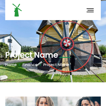
Project Name
Home
Finance
Project Name