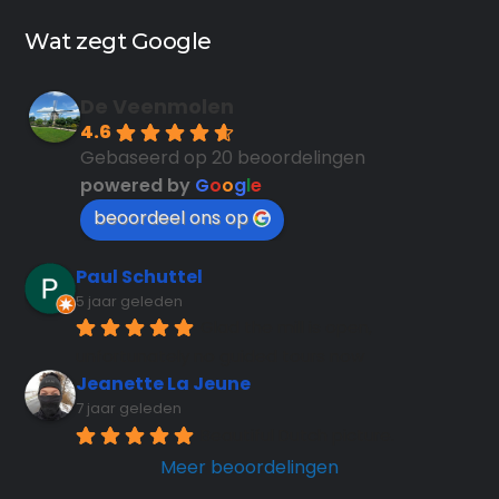
Wat zegt Google
De Veenmolen
4.6
Gebaseerd op 20 beoordelingen
powered by
G
o
o
g
l
e
beoordeel ons op
Paul Schuttel
5 jaar geleden
Glad the mill is open, 
unfortunately no guided tours now
Jeanette La Jeune
7 jaar geleden
Beautiful Dutch picture.
Meer beoordelingen