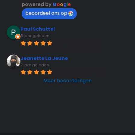
powered by
G
o
o
g
l
e
beoordeel ons op
Paul Schuttel
5 jaar geleden
Glad the mill is open, 
unfortunately no guided tours now
Jeanette La Jeune
7 jaar geleden
Beautiful Dutch picture.
Meer beoordelingen