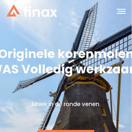
Originele korenmole
AS Volledig werkza
Uniek in de ronde venen