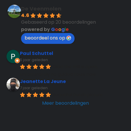
De Veenmolen
4.6
Gebaseerd op 20 beoordelingen
powered by
G
o
o
g
l
e
beoordeel ons op
Paul Schuttel
5 jaar geleden
Glad the mill is open, 
unfortunately no guided tours now
Jeanette La Jeune
7 jaar geleden
Beautiful Dutch picture.
Meer beoordelingen