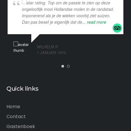
Top om de passie te zien op deze
ongelooflijk mooi Hollandse molen in de randstad.
Imponerend als je de wieken voorbij ziet suizen.
Dan pas besef je eigenlijk dat de
... read more
WILHELM R
1 JANUARI 1970
Quick links
Home
Contact
Gastenboek