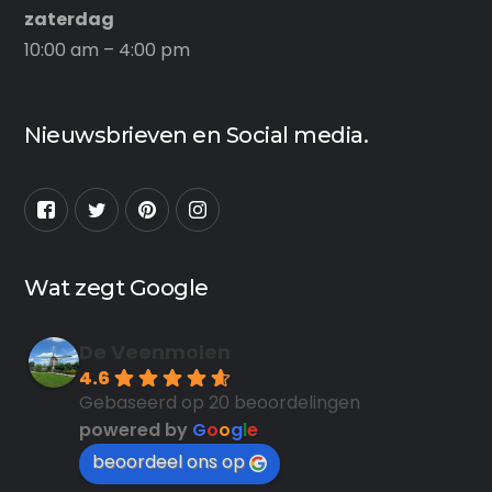
zaterdag
10:00 am – 4:00 pm
Nieuwsbrieven en Social media.
Wat zegt Google
De Veenmolen
4.6
Gebaseerd op 20 beoordelingen
powered by
G
o
o
g
l
e
beoordeel ons op