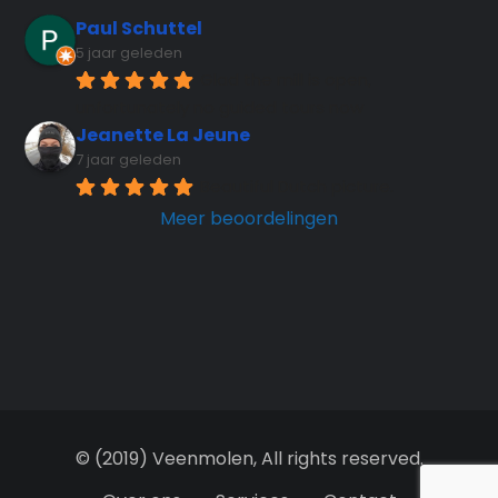
Paul Schuttel
5 jaar geleden
Glad the mill is open, 
unfortunately no guided tours now
Jeanette La Jeune
7 jaar geleden
Beautiful Dutch picture.
Meer beoordelingen
© (2019) Veenmolen, All rights reserved.