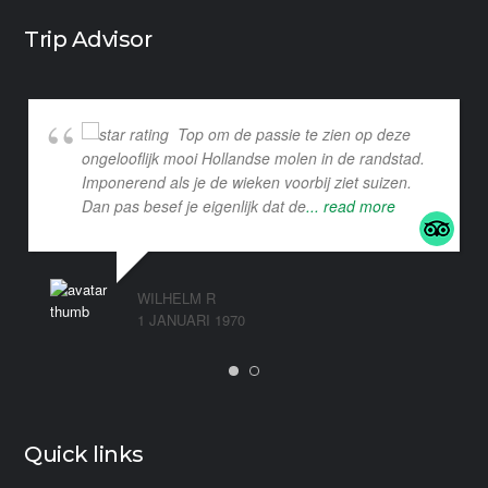
Trip Advisor
Top om de passie te zien op deze
ongelooflijk mooi Hollandse molen in de randstad.
Imponerend als je de wieken voorbij ziet suizen.
Dan pas besef je eigenlijk dat de
... read more
WILHELM R
1 JANUARI 1970
Quick links