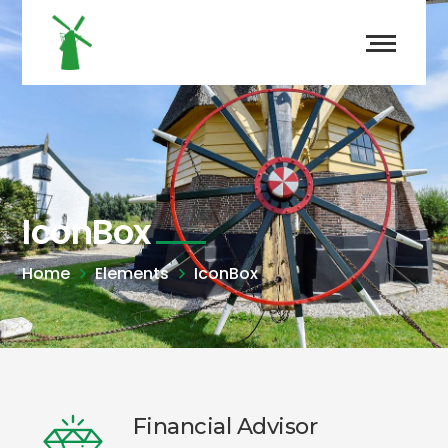
IconBox
Home
Elements
IconBox
Financial Advisor