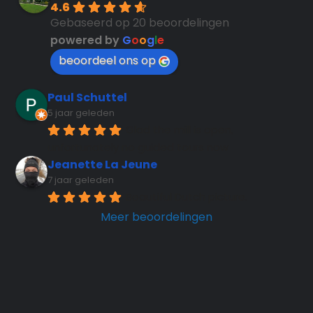
4.6
Gebaseerd op 20 beoordelingen
powered by
G
o
o
g
l
e
beoordeel ons op
Paul Schuttel
5 jaar geleden
Glad the mill is open, 
unfortunately no guided tours now
Jeanette La Jeune
7 jaar geleden
Beautiful Dutch picture.
Meer beoordelingen