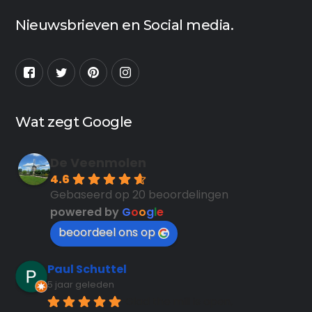
Nieuwsbrieven en Social media.
Wat zegt Google
De Veenmolen
4.6
Gebaseerd op 20 beoordelingen
powered by
G
o
o
g
l
e
beoordeel ons op
Paul Schuttel
5 jaar geleden
Glad the mill is open, 