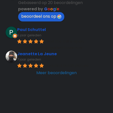
Gebaseerd op 20 beoordelingen
powered by
G
o
o
g
l
e
beoordeel ons op
Paul Schuttel
5 jaar geleden
Glad the mill is open, 
unfortunately no guided tours now
Jeanette La Jeune
7 jaar geleden
Beautiful Dutch picture.
Meer beoordelingen