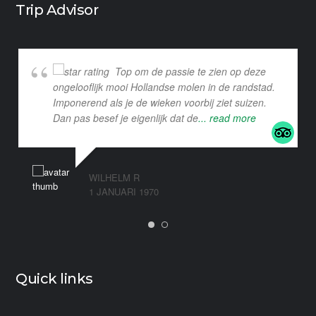
Trip Advisor
Top om de passie te zien op deze
ongelooflijk mooi Hollandse molen in de randstad.
Imponerend als je de wieken voorbij ziet suizen.
Dan pas besef je eigenlijk dat de
... read more
WILHELM R
1 JANUARI 1970
Quick links